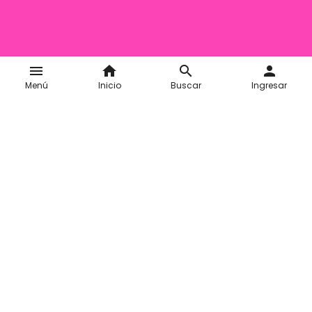
menu
home
search
person
Menú
Inicio
Buscar
Ingresar